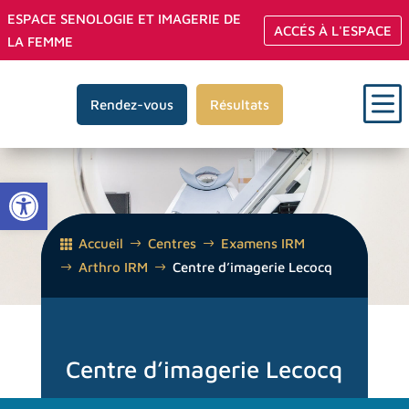
ESPACE SENOLOGIE ET IMAGERIE DE
ACCÉS À L'ESPACE
LA FEMME
b
Rendez-vous
Résultats
Ouvrir la barre d’outils
Accueil
Centres
Examens IRM
Arthro IRM
Centre d’imagerie Lecocq
Centre d’imagerie Lecocq