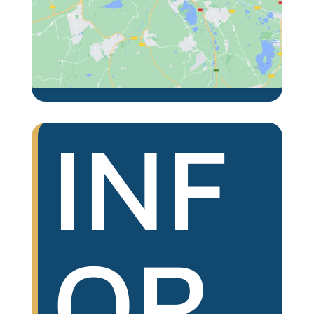
INF
OR