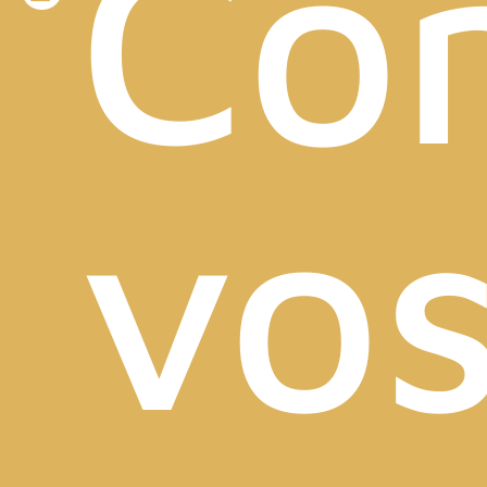
Con
vo