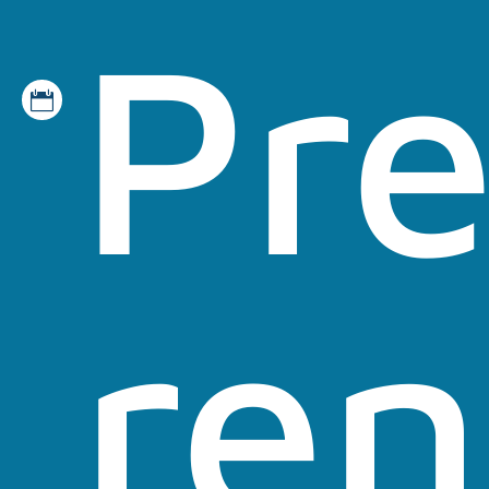
Pr

re