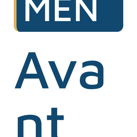
MEN
Ava
nt