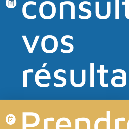
consul
h
vos
résulta
Prendr
