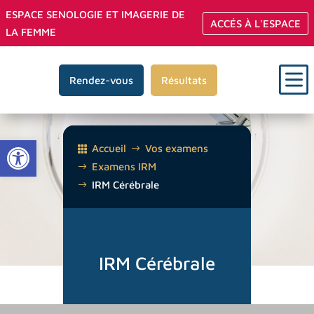
ESPACE SENOLOGIE ET IMAGERIE DE
ACCÉS À L'ESPACE
LA FEMME
b
Rendez-vous
Résultats
Ouvrir la barre d’outils
Accueil
Vos examens
Examens IRM
IRM Cérébrale
IRM Cérébrale