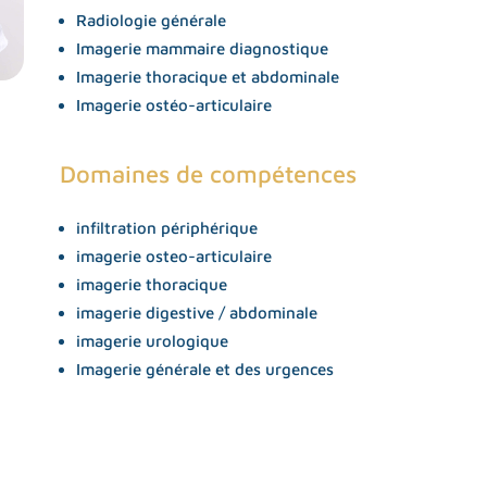
Radiologie générale
Imagerie mammaire diagnostique
Imagerie thoracique et abdominale
Imagerie ostéo-articulaire
ps
Domaines de compétences
M
infiltration périphérique
aque
imagerie osteo-articulaire
ale
imagerie thoracique
articulaire
imagerie digestive / abdominale
nne statique et
imagerie urologique
Imagerie générale et des urgences
e