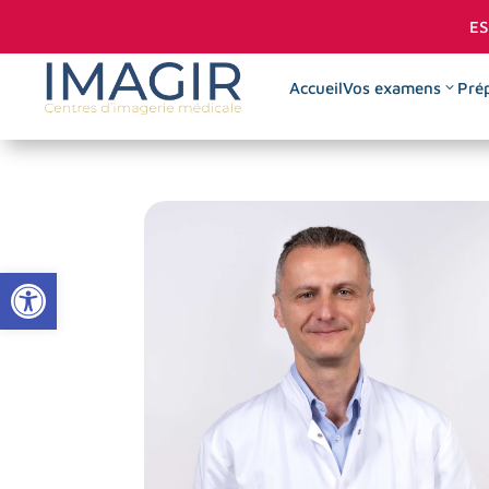
ES
Accueil
Vos examens
Prép
Infiltrati
$
Visco-supp
$
Ouvrir la barre d’outils
Injection 
$
Cytoponcti
$
Discograph
$
Biopsies g
$
Infiltratio
$
scanoguid