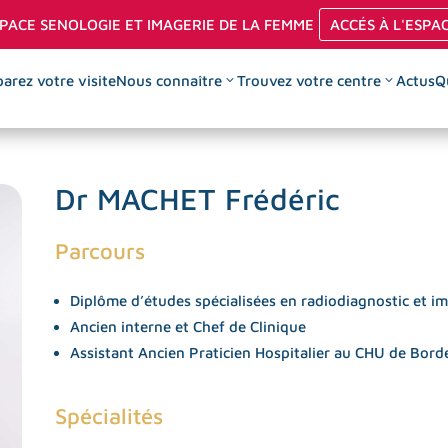
PACE SENOLOGIE ET IMAGERIE DE LA FEMME
ACCÉS À L'ESPA
arez votre visite
Nous connaître
Trouvez votre centre
Actus
Q
Dr MACHET Frédéric
on guidée par échographie
Angiommamographie
\
lémentation articulaire
Biopsies per-cutanées
\
Parcours
de PRP
Echographie mammaire
\
on thyroïdienne
Mammographie numérique
\
Diplôme d’études spécialisées en radiodiagnostic et i
Ancien interne et Chef de Clinique
ie
IRM mammaire
\
Assistant Ancien Praticien Hospitalier au CHU de Bor
uidées par scanner
Repérage mammaire pré
\
opératoire
n rachidienne
Spécialités
ée