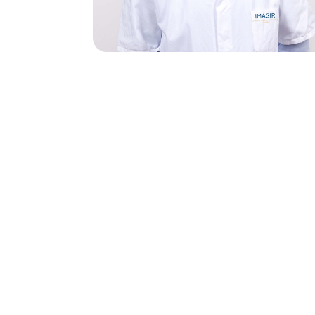
IRM
$
IRM Hydro
$
Arthro-IR
$
IRM cardi
$
IRM cérébr
$
IRM ostéo-
$
IRM pelvie
$
dynamiqu