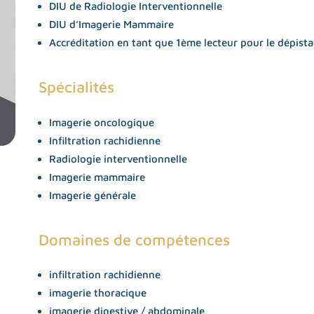
DIU de Radiologie Interventionnelle
DIU d’Imagerie Mammaire
Accréditation en tant que 1ème lecteur pour le dépist
Spécialités
ps
Imagerie oncologique
M
Infiltration rachidienne
aque
Radiologie interventionnelle
ale
Imagerie mammaire
Imagerie générale
articulaire
nne statique et
Domaines de compétences
e
infiltration rachidienne
imagerie thoracique
imagerie digestive / abdominale