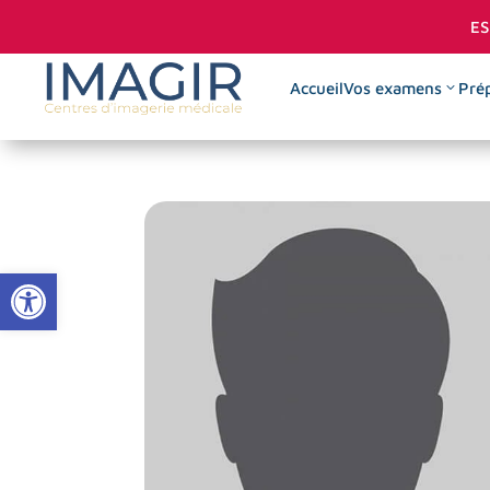
ES
Accueil
Vos examens
Prép
Infiltrati
$
Visco-supp
$
Ouvrir la barre d’outils
Injection 
$
Cytoponcti
$
Discograph
$
Biopsies g
$
Infiltratio
$
scanoguid