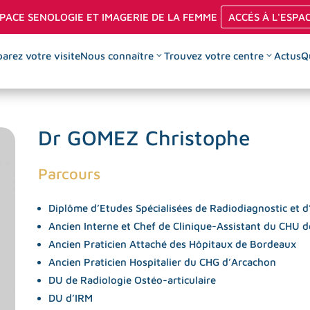
PACE SENOLOGIE ET IMAGERIE DE LA FEMME
ACCÉS À L'ESPA
arez votre visite
Nous connaître
Trouvez votre centre
Actus
Q
Dr GOMEZ Christophe
on guidée par échographie
Angiommamographie
\
lémentation articulaire
Biopsies per-cutanées
\
Parcours
de PRP
Echographie mammaire
\
on thyroïdienne
Mammographie numérique
\
Diplôme d’Etudes Spécialisées de Radiodiagnostic et d
Ancien Interne et Chef de Clinique-Assistant du CHU 
ie
IRM mammaire
\
Ancien Praticien Attaché des Hôpitaux de Bordeaux
uidées par scanner
Repérage mammaire pré
\
Ancien Praticien Hospitalier du CHG d’Arcachon
opératoire
n rachidienne
DU de Radiologie Ostéo-articulaire
ée
DU d’IRM