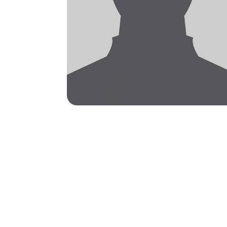
IRM
$
IRM Hydro
$
Arthro-IR
$
IRM cardi
$
IRM cérébr
$
IRM ostéo-
$
IRM pelvie
$
dynamiqu